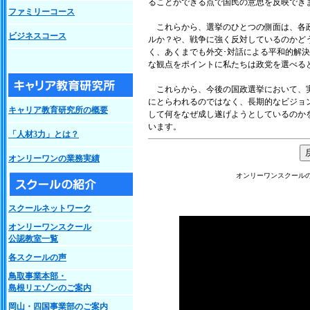
ることができる点で国民の意思を反映でき
ファミリーコース
これらから、選挙のひとつの側面は、各政
ビジネスコース
ルか？や、戦争に強く反対しているのかど
く、あくまでも外交･対話による平和的解
な観点をポイントに私たちは政党を選べる
これらから、今後の国政選挙において、実
にとらわれるのではなく、長期的なビジョ
キャリア教育研究所の概要
して何をなぜ成し遂げようとしているのか
います。
「人材3力」とは？
オンリーワンの業務実績
オンリーワンスクール
スクールネットワーク
オンリーワンスクール
公認教室一覧
各スクールの声
鳥取事業本部・
島根リエゾンのご案内
岡山・四国事業部のご案内