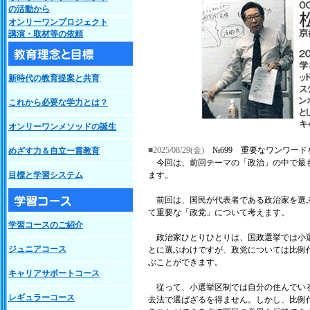
の活動から
オンリーワンプロジェクト
講演・取材等の依頼
新時代の教育提案と共育
これから必要な学力とは？
オンリーワンメソッドの誕生
■2025/08/29(金)
№699 重要なワンワー
めざす力＆自立一貫教育
今回は、前回テーマの「政治」の中で最も
目標と学習システム
ます。
前回は、国民が代表者である政治家を選ぶ
て重要な「政党」について考えます。
学習コースのご紹介
政治家ひとりひとりは、国政選挙では小選
ジュニアコース
とに選ぶわけですが、政党については比例
ぶことができます。
キャリアサポートコース
従って、小選挙区制では自分の住んでいる
レギュラーコース
去法で選ばざるを得ません。しかし、比例