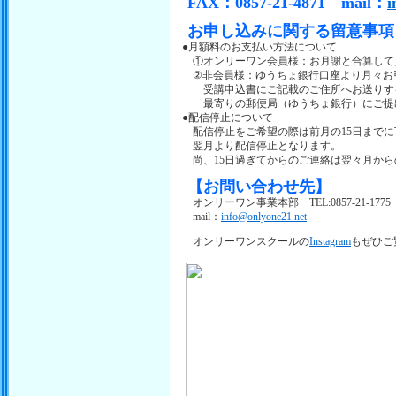
FAX：0857-21-4871 mail：
i
お申し込みに関する留意事項
●月額料のお支払い方法について
①オンリーワン会員様：お月謝と合算して月
②非会員様：ゆうちょ銀行口座より月々お
受講申込書にご記載のご住所へお送りする
最寄りの郵便局（ゆうちょ銀行）にご提出
●配信停止について
配信停止をご希望の際は前月の15日までに
翌月より配信停止となります。
尚、15日過ぎてからのご連絡は翌々月から
【お問い合わせ先】
オンリーワン事業本部 TEL:0857-21-1775（日
mail：
info@onlyone21.net
オンリーワンスクールの
Instagram
もぜひご