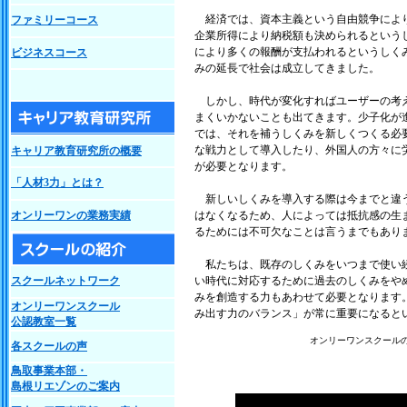
経済では、資本主義という自由競争により
ファミリーコース
企業所得により納税額も決められるという
により多くの報酬が支払われるというしく
ビジネスコース
みの延長で社会は成立してきました。
しかし、時代が変化すればユーザーの考え
まくいかないことも出てきます。少子化が
では、それを補うしくみを新しくつくる必
な戦力として導入したり、外国人の方々に
キャリア教育研究所の概要
が必要となります。
「人材3力」とは？
新しいしくみを導入する際は今までと違う
オンリーワンの業務実績
はなくなるため、人によっては抵抗感の生
るためには不可欠なことは言うまでもあり
私たちは、既存のしくみをいつまで使い続
スクールネットワーク
い時代に対応するために過去のしくみをや
みを創造する力もあわせて必要となります
オンリーワンスクール
み出す力のバランス」が常に重要になると
公認教室一覧
オンリーワンスクール
各スクールの声
鳥取事業本部・
島根リエゾンのご案内