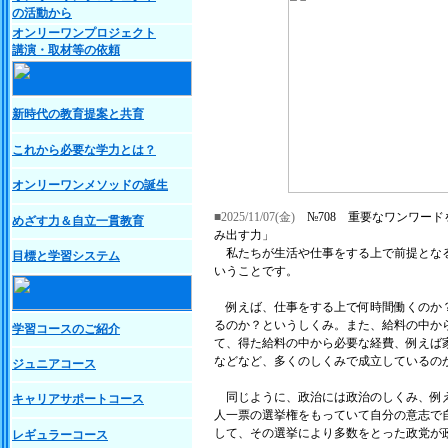
の活動から
オンリーワンプロジェクト
講演・取材等の依頼
新時代の教育提案と共育
これから必要な学力とは？
オンリーワンメソッドの誕生
■2025/11/07(金)
№708 重要なワンワー
めざす力＆自立一貫教育
み出す力」
私たちが生活や仕事をする上で前提となる
目標と学習システム
いうことです。
例えば、仕事をする上で何時間働くのか？
るのか？というしくみ。また、給料の中か
学習コースのご紹介
て、得た給料の中から必要な経費、例えば
などなど、多くのしくみで成立しているの
ジュニアコース
同じように、政治には政治のしくみ、例え
キャリアサポートコース
人一票の選挙権をもっていて自分の意志で
して、その選挙により多数をとった政党が
レギュラーコース