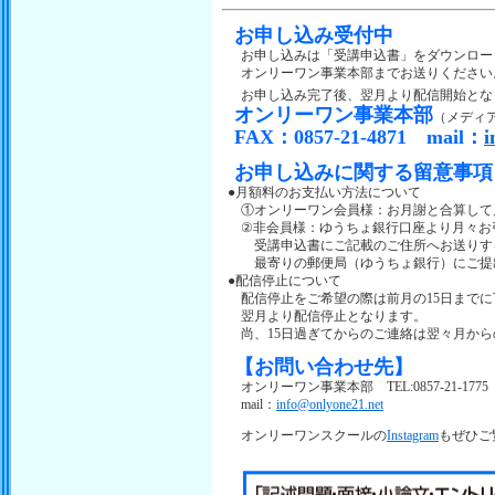
お申し込み受付中
お申し込みは「受講申込書」をダウンロード
オンリーワン事業本部までお送りください
お申し込み完了後、翌月より配信開始とな
オンリーワン事業本部
（メディ
FAX：0857-21-4871 mail：
i
お申し込みに関する留意事項
●月額料のお支払い方法について
①オンリーワン会員様：お月謝と合算して月
②非会員様：ゆうちょ銀行口座より月々お
受講申込書にご記載のご住所へお送りする
最寄りの郵便局（ゆうちょ銀行）にご提出
●配信停止について
配信停止をご希望の際は前月の15日までに
翌月より配信停止となります。
尚、15日過ぎてからのご連絡は翌々月から
【お問い合わせ先】
オンリーワン事業本部 TEL:0857-21-1775（日
mail：
info@onlyone21.net
オンリーワンスクールの
Instagram
もぜひご