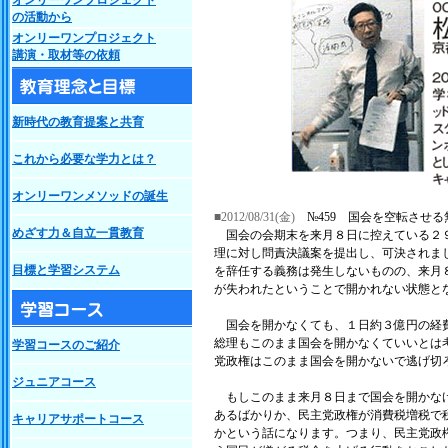
オンリーワンプロジェクト
の活動から
オンリーワンプロジェクト
講演・取材等の依頼
新時代の教育提案と共育
これから必要な学力とは？
オンリーワンメソッドの誕生
■2012/08/31(金)
№459 国会を空転させ
めざす力＆自立一貫教育
国会の会期末を来月８日に控えている２９
理に対し問責決議案を提出し、可決されま
目標と学習システム
を辞任する義務は発生しないものの、来月
が失われたということで開かれない状態と
国会を開かなくても、１日約３億円の経費
総理もこのまま国会を開かなくていいとは
学習コースのご紹介
党政権はこのまま国会を開かないで逃げ切
ジュニアコース
もしこのまま来月８日まで国会を開かなけ
あるばかりか、民主党政権が消費税増税で
キャリアサポートコース
かという話になります。つまり、民主党政