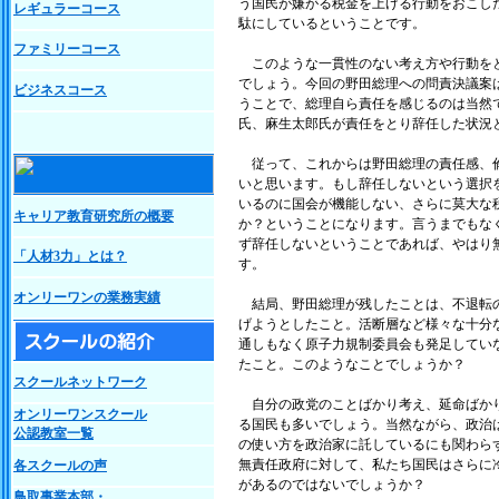
う国民が嫌がる税金を上げる行動をおこし
レギュラーコース
駄にしているということです。
ファミリーコース
このような一貫性のない考え方や行動をと
でしょう。今回の野田総理への問責決議案
ビジネスコース
うことで、総理自ら責任を感じるのは当然
氏、麻生太郎氏が責任をとり辞任した状況
従って、これからは野田総理の責任感、倫
いと思います。もし辞任しないという選択
いるのに国会が機能しない、さらに莫大な
キャリア教育研究所の概要
か？ということになります。言うまでもな
ず辞任しないということであれば、やはり
「人材3力」とは？
す。
オンリーワンの業務実績
結局、野田総理が残したことは、不退転の
げようとしたこと。活断層など様々な十分
通しもなく原子力規制委員会も発足してい
たこと。このようなことでしょうか？
スクールネットワーク
自分の政党のことばかり考え、延命ばかり
オンリーワンスクール
る国民も多いでしょう。当然ながら、政治
公認教室一覧
の使い方を政治家に託しているにも関わら
無責任政府に対して、私たち国民はさらに
各スクールの声
があるのではないでしょうか？
鳥取事業本部・